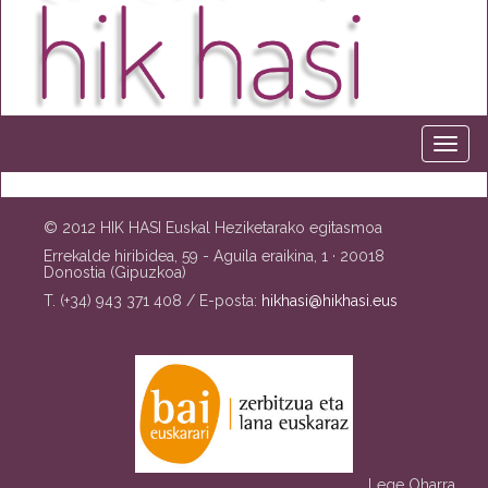
© 2012 HIK HASI Euskal Heziketarako egitasmoa
Errekalde hiribidea, 59 - Aguila eraikina, 1 · 20018
Donostia (Gipuzkoa)
T. (+34) 943 371 408 / E-posta:
hikhasi@hikhasi.eus
Lege Oharra