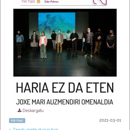
Deskargatu
2021-03-01
Hik Hasi
> Zaindu maite duzun hori