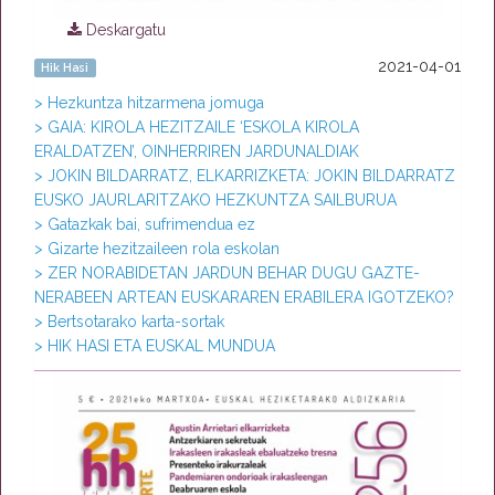
Deskargatu
2021-04-01
Hik Hasi
> Hezkuntza hitzarmena jomuga
> GAIA: KIROLA HEZITZAILE ‘ESKOLA KIROLA
ERALDATZEN’, OINHERRIREN JARDUNALDIAK
> JOKIN BILDARRATZ, ELKARRIZKETA: JOKIN BILDARRATZ
EUSKO JAURLARITZAKO HEZKUNTZA SAILBURUA
> Gatazkak bai, sufrimendua ez
> Gizarte hezitzaileen rola eskolan
> ZER NORABIDETAN JARDUN BEHAR DUGU GAZTE-
NERABEEN ARTEAN EUSKARAREN ERABILERA IGOTZEKO?
> Bertsotarako karta-sortak
> HIK HASI ETA EUSKAL MUNDUA