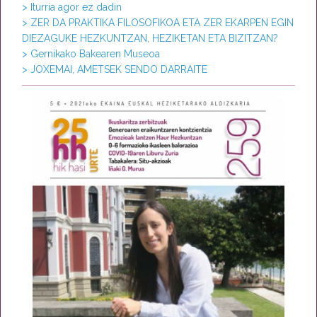
> Iturria agor ez dadin
> ZER DA PRAKTIKA FILOSOFIKOA ETA ZER EKARPEN EGIN
DIEZAGUKE HEZKUNTZAN, HEZIKETAN ETA BIZITZAN?
> Gernikako Bakearen Museoa
> JOXEMAI, AMETSEK SENDO DARRAITE