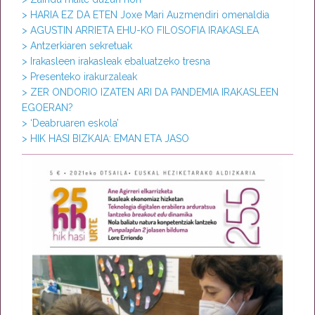
> HARIA EZ DA ETEN Joxe Mari Auzmendiri omenaldia
> AGUSTIN ARRIETA EHU-KO FILOSOFIA IRAKASLEA
> Antzerkiaren sekretuak
> Irakasleen irakasleak ebaluatzeko tresna
> Presenteko irakurzaleak
> ZER ONDORIO IZATEN ARI DA PANDEMIA IRAKASLEEN
EGOERAN?
> ‘Deabruaren eskola’
> HIK HASI BIZKAIA: EMAN ETA JASO