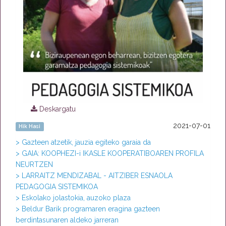
Deskargatu
2021-07-01
Hik Hasi
> Gazteen atzetik, jauzia egiteko garaia da
> GAIA: KOOPHEZI-i IKASLE KOOPERATIBOAREN PROFILA
NEURTZEN
> LARRAITZ MENDIZABAL - AITZIBER ESNAOLA
PEDAGOGIA SISTEMIKOA
> Eskolako jolastokia, auzoko plaza
> Beldur Barik programaren eragina gazteen
berdintasunaren aldeko jarreran