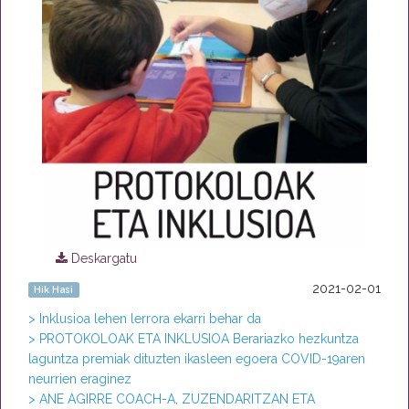
Deskargatu
2021-02-01
Hik Hasi
> Inklusioa lehen lerrora ekarri behar da
> PROTOKOLOAK ETA INKLUSIOA Berariazko hezkuntza
laguntza premiak dituzten ikasleen egoera COVID-19aren
neurrien eraginez
> ANE AGIRRE COACH-A, ZUZENDARITZAN ETA