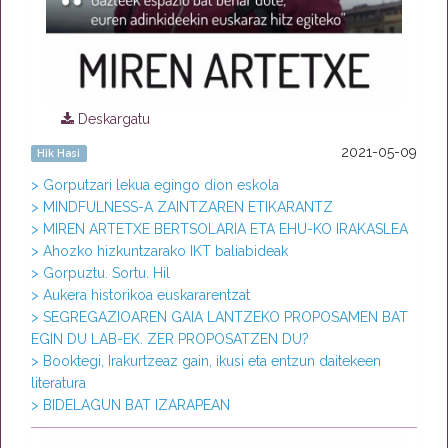
Deskargatu
2021-05-09
Hik Hasi
> Gorputzari lekua egingo dion eskola
> MINDFULNESS-A ZAINTZAREN ETIKARANTZ
> MIREN ARTETXE BERTSOLARIA ETA EHU-KO IRAKASLEA
> Ahozko hizkuntzarako IKT baliabideak
> Gorpuztu. Sortu. Hil
> Aukera historikoa euskararentzat
> SEGREGAZIOAREN GAIA LANTZEKO PROPOSAMEN BAT
EGIN DU LAB-EK. ZER PROPOSATZEN DU?
> Booktegi, Irakurtzeaz gain, ikusi eta entzun daitekeen
literatura
> BIDELAGUN BAT IZARAPEAN