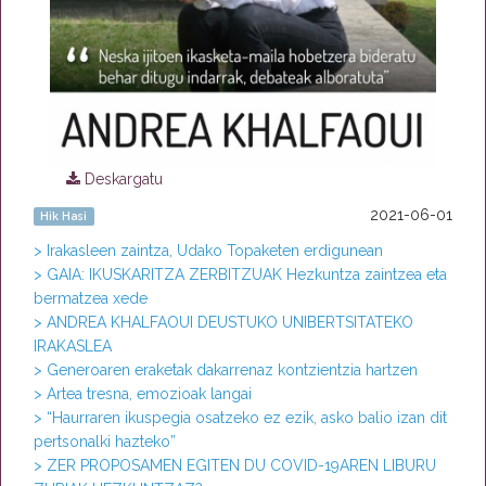
Deskargatu
2021-06-01
Hik Hasi
> Irakasleen zaintza, Udako Topaketen erdigunean
> GAIA: IKUSKARITZA ZERBITZUAK Hezkuntza zaintzea eta
bermatzea xede
> ANDREA KHALFAOUI DEUSTUKO UNIBERTSITATEKO
IRAKASLEA
> Generoaren eraketak dakarrenaz kontzientzia hartzen
> Artea tresna, emozioak langai
> “Haurraren ikuspegia osatzeko ez ezik, asko balio izan dit
pertsonalki hazteko”
> ZER PROPOSAMEN EGITEN DU COVID-19AREN LIBURU