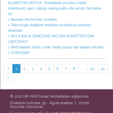
ALDAKETAN ADITUA, “Eraldaketa-prozesu batek,
inbertsioez gain, lidergo esanguratsu eta sendo bat behar
du”
> Ikasleak ekonomiaz hizketan
> Teknologia digitalen erabilera arduratsua lantzeko
dinamika
> NOLA BALIA GENEZAKE NATURA KONPETENTZIAK
LANTZEKO?
> Bertsotarako karta sortak, Karta-jolasa, bat-batean aritzeko
> ZORIONAK!
«
1
2
3
4
5
6
7
8
...
43
44
»
© 2012 HIK HASI Euskal Heziketarako egitasmoa
Errekalde hiribidea, 59 - Aguila eraikina, 1 · 20018
Donostia (Gipuzkoa)