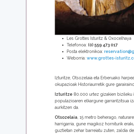
Les Grottes Isturitz & Oxocelhaya
Telefonoa:
(0) 559 473 017
Posta elektronikoa:
reservation@g
Weborria:
www.grottes-isturitz.
Izturitze, Otsozelaia eta Erberuako harpea
okupazioak Historiaurretik gure garairaino 
Izturitze
80.000 urtez gizakien bizileku i
populazioaren elkargune garrantzitsua iza
aurkitzen da.
Otsozelaia
, 15 metro beherago, naturar
harrigarria, gune magikoz horniturik erak
guztietan zehar barreiatu zuten, zaldia de