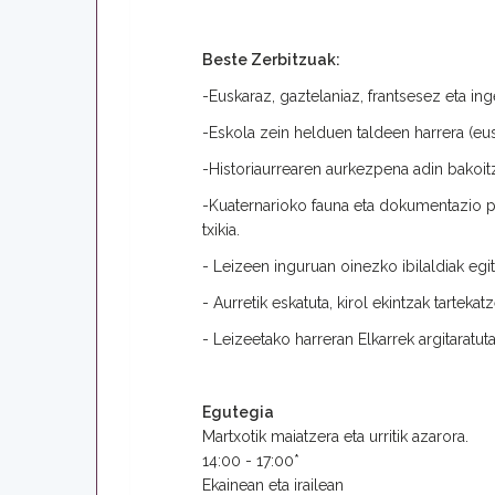
Beste Zerbitzuak:
-Euskaraz, gaztelaniaz, frantsesez eta ing
-Eskola zein helduen taldeen harrera (eus
-Historiaurrearen aurkezpena adin bakoit
-Kuaternarioko fauna eta dokumentazio
txikia.
- Leizeen inguruan oinezko ibilaldiak egi
- Aurretik eskatuta, kirol ekintzak tarte
- Leizeetako harreran Elkarrek argitaratu
Egutegia
Martxotik maiatzera eta urritik azarora.
14:00 - 17:00*
Ekainean eta irailean