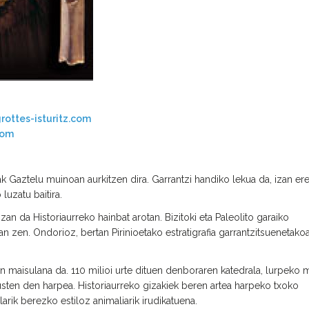
rottes-isturitz.com
com
k Gaztelu ­muinoan aurkitzen dira. Garrantzi handiko lekua da, izan ere
luzatu baitira.
zan da Historiaurreko hainbat arotan. Bizitoki eta Paleolito garaiko
n zen. Ondorioz, bertan Pirinioetako estratigrafia garrantzitsuenetako
en maisulana da. 110 milioi urte dituen denboraren katedrala, lurpeko
usten den harpea. Historiaurreko gizakiek beren artea harpeko txoko
larik berezko estiloz animaliarik irudikatuena.