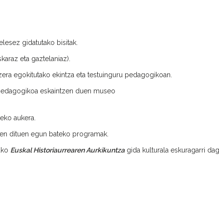
elesez gidatutako bisitak.
karaz eta gaztelaniaz).
zera egokitutako ekintza eta testuinguru pedagogikoan.
 pedagogikoa eskaintzen duen museo
teko aukera.
katzen dituen egun bateko programak.
tako
Euskal Historiaurrearen Aurkikuntza
gida kulturala eskuragarri da