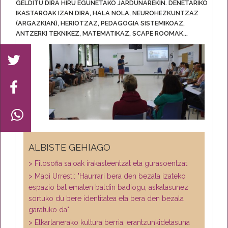
GELDITU DIRA HIRU EGUNETAKO JARDUNAREKIN. DENETARIKO
IKASTAROAK IZAN DIRA, HALA NOLA, NEUROHEZKUNTZAZ
(ARGAZKIAN), HERIOTZAZ, PEDAGOGIA SISTEMIKOAZ,
ANTZERKI TEKNIKEZ, MATEMATIKAZ, SCAPE ROOMAK...
ALBISTE GEHIAGO
> Filosofia saioak irakasleentzat eta gurasoentzat
> Mapi Urresti: "Haurrari bera den bezala izateko
espazio bat ematen baldin badiogu, askatasunez
sortuko du bere identitatea eta bera den bezala
garatuko da"
> Elkarlanerako kultura berria: erantzunkidetasuna