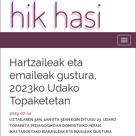
Hartzaileak eta
emaileak gustura,
2023ko Udako
Topaketetan
2023-07-11
UZTAILAREN 3AN, 4AN ETA 5EAN EGIN DITUGU 23. UDAKO
TOPAKETA PEDAGOGIKOAN DONOSTIAKO HEFAN.
IKASTAROETAKO IRAKASLEAK ETA IKASLEAK GUSTURA