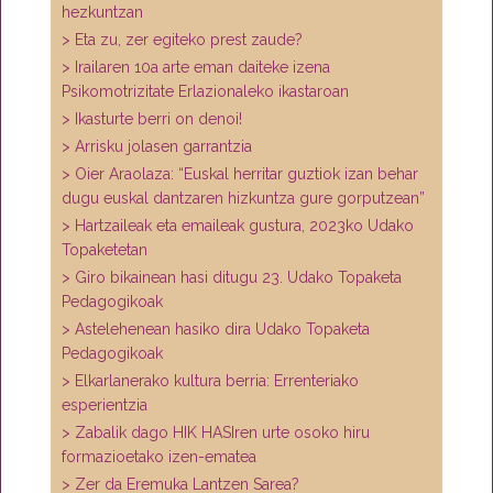
hezkuntzan
> Eta zu, zer egiteko prest zaude?
> Irailaren 10a arte eman daiteke izena
Psikomotrizitate Erlazionaleko ikastaroan
> Ikasturte berri on denoi!
> Arrisku jolasen garrantzia
> Oier Araolaza: “Euskal herritar guztiok izan behar
dugu euskal dantzaren hizkuntza gure gorputzean”
> Hartzaileak eta emaileak gustura, 2023ko Udako
Topaketetan
> Giro bikainean hasi ditugu 23. Udako Topaketa
Pedagogikoak
> Astelehenean hasiko dira Udako Topaketa
Pedagogikoak
> Elkarlanerako kultura berria: Errenteriako
esperientzia
> Zabalik dago HIK HASIren urte osoko hiru
formazioetako izen-ematea
> Zer da Eremuka Lantzen Sarea?