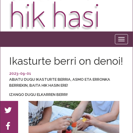
Ikasturte berri on denoi!
2023-09-01
ABIATU DUGU IKASTURTE BERRIA, ASMO ETA ERRONKA
BERRIEKIN, BAITA HIK HASIN ERE!
IZANGO DUGU ELKARREN BERRI!