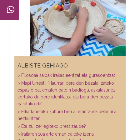
ALBISTE GEHIAGO
> Filosofia saioak irakasleentzat eta gurasoentzat
> Mapi Urresti: "Haurrari bera den bezala izateko
espazio bat ematen baldin badiogu, askatasunez
sortuko du bere identitatea eta bera den bezala
garatuko da"
> Elkarlanerako kultura berria: erantzunkidetasuna
hezkuntzan
> Eta zu, zer egiteko prest zaude?
> Irailaren 10a arte eman daiteke izena