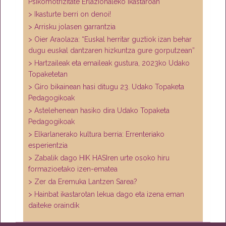
Psikomotrizitate Erlazionaleko ikastaroan
> Ikasturte berri on denoi!
> Arrisku jolasen garrantzia
> Oier Araolaza: “Euskal herritar guztiok izan behar
dugu euskal dantzaren hizkuntza gure gorputzean”
> Hartzaileak eta emaileak gustura, 2023ko Udako
Topaketetan
> Giro bikainean hasi ditugu 23. Udako Topaketa
Pedagogikoak
> Astelehenean hasiko dira Udako Topaketa
Pedagogikoak
> Elkarlanerako kultura berria: Errenteriako
esperientzia
> Zabalik dago HIK HASIren urte osoko hiru
formazioetako izen-ematea
> Zer da Eremuka Lantzen Sarea?
> Hainbat ikastarotan lekua dago eta izena eman
daiteke oraindik