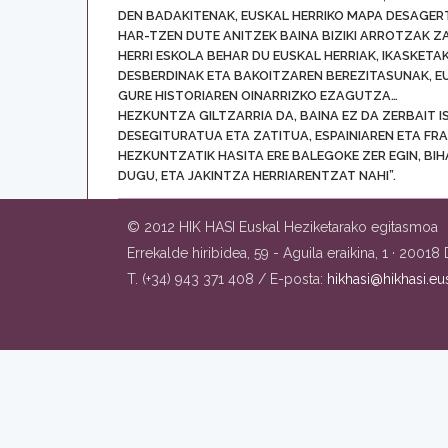
DEN BADAKITENAK, EUSKAL HERRIKO MAPA DESAGERT
HAR-TZEN DUTE ANITZEK BAINA BIZIKI ARROTZAK ZA
HERRI ESKOLA BEHAR DU EUSKAL HERRIAK, IKASKET
DESBERDINAK ETA BAKOITZAREN BEREZITASUNAK, E
GURE HISTORIAREN OINARRIZKO EZAGUTZA…
HEZKUNTZA GILTZARRIA DA, BAINA EZ DA ZERBAIT 
DESEGITURATUA ETA ZATITUA, ESPAINIAREN ETA FR
HEZKUNTZATIK HASITA ERE BALEGOKE ZER EGIN, BI
DUGU, ETA JAKINTZA HERRIARENTZAT NAHI”.
© 2012 HIK HASI Euskal Heziketarako egitasmoa
Errekalde hiribidea, 59 - Aguila eraikina, 1 · 2001
T. (+34) 943 371 408 / E-posta:
hikhasi@hikhasi.eu