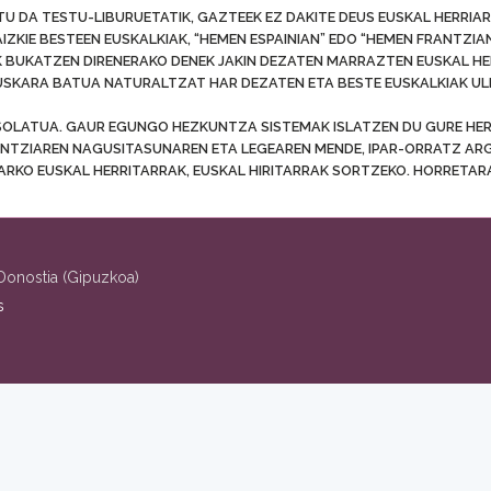
U DA TESTU-LIBURUETATIK, GAZTEEK EZ DAKITE DEUS EUSKAL HERRIAR
IZKIE BESTEEN EUSKALKIAK, “HEMEN ESPAINIAN” EDO “HEMEN FRANTZIA
AK BUKATZEN DIRENERAKO DENEK JAKIN DEZATEN MARRAZTEN EUSKAL HE
USKARA BATUA NATURALTZAT HAR DEZATEN ETA BESTE EUSKALKIAK ULE
ISOLATUA. GAUR EGUNGO HEZKUNTZA SISTEMAK ISLATZEN DU GURE HER
ANTZIAREN NAGUSITASUNAREN ETA LEGEAREN MENDE, IPAR-ORRATZ ARG
HARKO EUSKAL HERRITARRAK, EUSKAL HIRITARRAK SORTZEKO. HORRETARA
8 Donostia (Gipuzkoa)
s