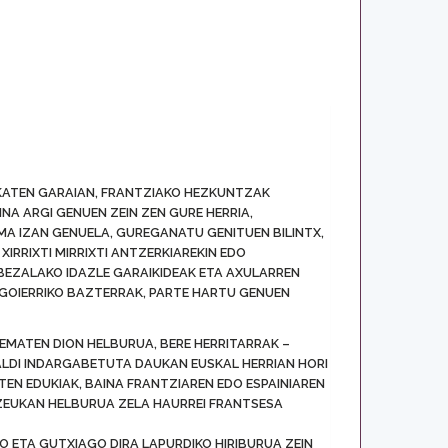
EUKATEN GARAIAN, FRANTZIAKO HEZKUNTZAK
NA ARGI GENUEN ZEIN ZEN GURE HERRIA,
MA IZAN GENUELA, GUREGANATU GENITUEN BILINTX,
XIRRIXTI MIRRIXTI ANTZERKIAREKIN EDO
BEZALAKO IDAZLE GARAIKIDEAK ETA AXULARREN
 GOIERRIKO BAZTERRAK, PARTE HARTU GENUEN
RI EMATEN DION HELBURUA, BERE HERRITARRAK –
PALDI INDARGABETUTA DAUKAN EUSKAL HERRIAN HORI
TEN EDUKIAK, BAINA FRANTZIAREN EDO ESPAINIAREN
 ZEUKAN HELBURUA ZELA HAURREI FRANTSESA
 ETA GUTXIAGO DIRA LAPURDIKO HIRIBURUA ZEIN