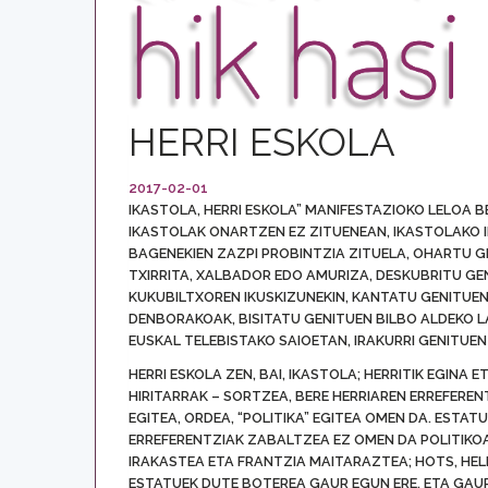
HERRI ESKOLA
2017-02-01
IKASTOLA, HERRI ESKOLA” MANIFESTAZIOKO LELOA 
IKASTOLAK ONARTZEN EZ ZITUENEAN, IKASTOLAKO I
BAGENEKIEN ZAZPI PROBINTZIA ZITUELA, OHARTU G
TXIRRITA, XALBADOR EDO AMURIZA, DESKUBRITU GENI
KUKUBILTXOREN IKUSKIZUNEKIN, KANTATU GENITUE
DENBORAKOAK, BISITATU GENITUEN BILBO ALDEKO 
EUSKAL TELEBISTAKO SAIOETAN, IRAKURRI GENITUE
HERRI ESKOLA ZEN, BAI, IKASTOLA; HERRITIK EGINA 
HIRITARRAK – SORTZEA, BERE HERRIAREN ERREFERE
EGITEA, ORDEA, “POLITIKA” EGITEA OMEN DA. ESTA
ERREFERENTZIAK ZABALTZEA EZ OMEN DA POLITIKOA
IRAKASTEA ETA FRANTZIA MAITARAZTEA; HOTS, HE
ESTATUEK DUTE BOTEREA GAUR EGUN ERE, ETA GAU