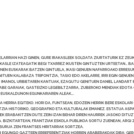
BELARRIAN HAZI GINEN, GURE IRAKASLEEK SOLDATA ZIURTATURIK EZ Z
KASLE IZATEAGATIK BEGI TXARREZ IKUSTEN GINTUZTEN URTEETAN… BAI
INEN EUSKARAK BATZEN GINTUELA, IKASI GENUEN NAFARROAKO ERRESU
TUEN KALABAZA TRIPONTZIA, TASIO EDO AKELARRE, IRRI EGIN GENUEN 
N IMANOL URBIETAREN KANTUAK, EZAGUTU GENITUEN DANIEL LANDART 
LABE GARAIAK, GASTEIZKO LEGEBILTZARRA, ZUBEROKO MENDIAK EDOTA
N EUSKALDUNON EGUNKARIAREN ALEAK….
ETA HERRIA EGITEKO. HORI DA, FUNTSEAN, EDOZEIN HERRIK BERE ESKOLA
NTZIA HISTORIKO, GEOGRAFIKO ETA KULTURALAK EMANEZ. ESTATUA AS
TUEK ERABAKITZEN DUTE ZEIN IZAN BEHAR DIREN HAURREK JASOKO DITUZ
. BIZKITARTEAN, FRANTZIAK ESKOLA PUBLIKOA SORTU ZUENEAN, ARGI
LBURUA ZEN FRANTSES HIRITARRAK SORTZEA.
R EGUNGO GAZTEEN ERREFERENTZIAK HORREN ARABERAKOAK DIRA: GERO