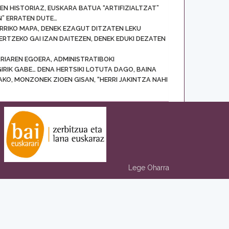
EN HISTORIAZ, EUSKARA BATUA “ARTIFIZIALTZAT”
N” ERRATEN DUTE…
RRIKO MAPA, DENEK EZAGUT DITZATEN LEKU
RTZEKO GAI IZAN DAITEZEN, DENEK EDUKI DEZATEN
RIAREN EGOERA, ADMINISTRATIBOKI
IRIK GABE… DENA HERTSIKI LOTUTA DAGO, BAINA
KO, MONZONEK ZIOEN GISAN, “HERRI JAKINTZA NAHI
Lege Oharra