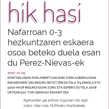
Nafarroan 0-3
hezkuntzaren eskaera
osoa beteko duela esan
du Perez-Nievas-ek
2007-10-05
KONTSEILARIAK PARLAMENTUAN EGIN ZUEN AGERRALDIAN,
ESKAERAREN %80 INGURU BETETZEN DUTELA (79 ESKOLA ETA
5000 HAUR INGURU) ESAN ZUEN, ETA ESPERO DUTELA 2008
URTEAN 500 TOKI GEHIAGO ESKAINTZEA.
Agerraldian gai anitzen inguruan hitz egin
zuten. Hala nola, NUPerako finantzaketa