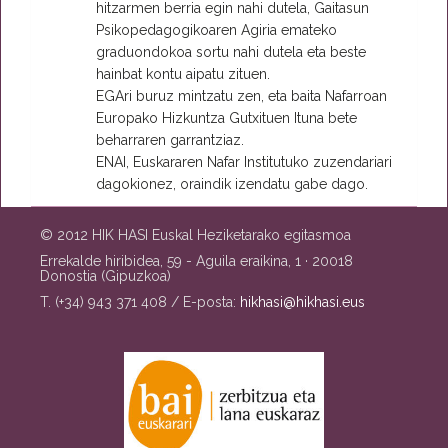
hitzarmen berria egin nahi dutela, Gaitasun
Psikopedagogikoaren Agiria emateko
graduondokoa sortu nahi dutela eta beste
hainbat kontu aipatu zituen.
EGAri buruz mintzatu zen, eta baita Nafarroan
Europako Hizkuntza Gutxituen Ituna bete
beharraren garrantziaz.
ENAI, Euskararen Nafar Institutuko zuzendariari
dagokionez, oraindik izendatu gabe dago.
© 2012 HIK HASI Euskal Heziketarako egitasmoa
Errekalde hiribidea, 59 - Aguila eraikina, 1 · 20018
Donostia (Gipuzkoa)
T. (+34) 943 371 408 / E-posta:
hikhasi@hikhasi.eus