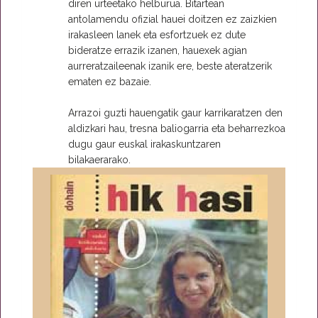
diren urteetako helburua. Bitartean
antolamendu ofizial hauei doitzen ez zaizkien
irakasleen lanek eta esfortzuek ez dute
bideratze errazik izanen, hauexek agian
aurreratzaileenak izanik ere, beste ateratzerik
ematen ez bazaie.
Arrazoi guzti hauengatik gaur karrikaratzen den
aldizkari hau, tresna baliogarria eta beharrezkoa
dugu gaur euskal irakaskuntzaren
bilakaerarako.