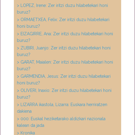
> LOPEZ, Irene: Zer iritzi duzu hilabetekari honi
buruz?
> ORMAETXEA, Felix: Zer iritzi duzu hilabetekari
honi buruz?
> EIZAGIRRE, Ana: Zer iritzi duzu hilabetekari honi
buruz?
> ZUBIRI, Juanjo: Zer iritzi duzu hilabetekari honi
buruz?
> GARAT, Maialen: Zer iritzi duzu hilabetekari honi
buruz?
> GARMENDIA, Jesus: Zer iritzi duzu hilabetekari
honi buruz?
> OLIVERI, Inaxio: Zer iritzi duzu hilabetekari honi
buruz?
> LIZARRA ikastola, Lizarra: Euskara herriratzen
dakiena
> 000: Euskal heziketarako aldizkari nazionala
kalean da jada
> Kronika