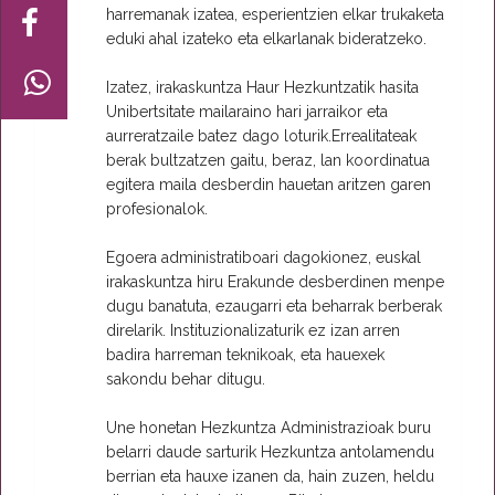
harremanak izatea, esperientzien elkar trukaketa
eduki ahal izateko eta elkarlanak bideratzeko.
Izatez, irakaskuntza Haur Hezkuntzatik hasita
Unibertsitate mailaraino hari jarraikor eta
aurreratzaile batez dago loturik.Errealitateak
berak bultzatzen gaitu, beraz, lan koordinatua
egitera maila desberdin hauetan aritzen garen
profesionalok.
Egoera administratiboari dagokionez, euskal
irakaskuntza hiru Erakunde desberdinen menpe
dugu banatuta, ezaugarri eta beharrak berberak
direlarik. Instituzionalizaturik ez izan arren
badira harreman teknikoak, eta hauexek
sakondu behar ditugu.
Une honetan Hezkuntza Administrazioak buru
belarri daude sarturik Hezkuntza antolamendu
berrian eta hauxe izanen da, hain zuzen, heldu