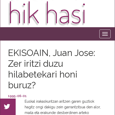
EKISOAIN, Juan Jose:
Zer iritzi duzu
hilabetekari honi
buruz?
1995-06-01
Euskal irakaskuntzan aritzen garen guztiok
hagitz ongi dakigu zein garrantzitsua den alor,
maila eta erakunde desberdinen arteko